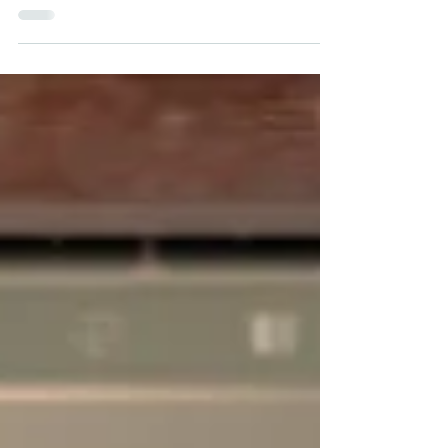
Preço baixo pode até atrair atenção, mas raramente
constrói vendas consistentes. Quando um negócio
compete apenas por valor, ele abre mão de
posicionamento, margem de lucro e clientes
qualificados. Estratégias de vendas eficientes vão
além do preço: envolvem percepção de valor,
diferenciação e confiança. Quem entende isso vende
melhor, com mais lucro e menos desgaste.