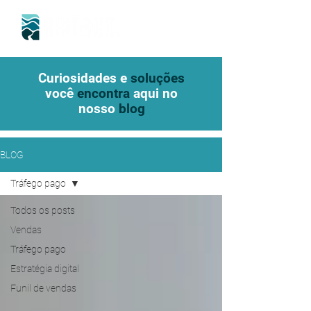
Curiosidades e
soluções
você
encontra
aqui no
nosso
blog
BLOG
Tráfego pago
Todos os posts
Vendas
Tráfego pago
Estratégia digital
Funil de vendas