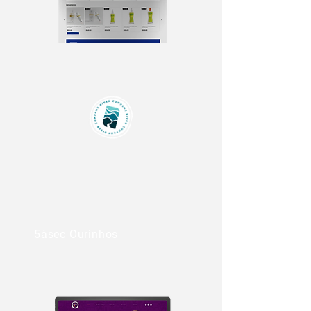
5àsec Ourinhos